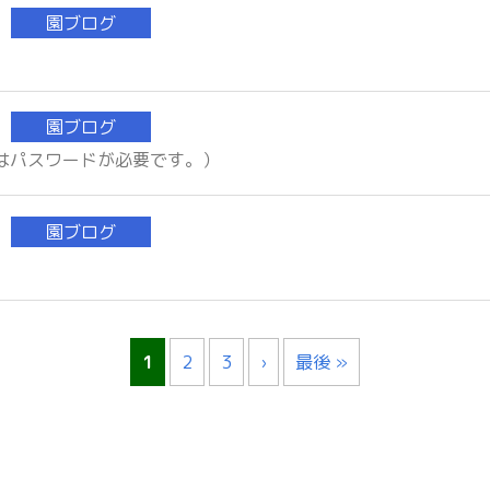
園ブログ
園ブログ
にはパスワードが必要です。）
園ブログ
1
2
3
›
最後 »