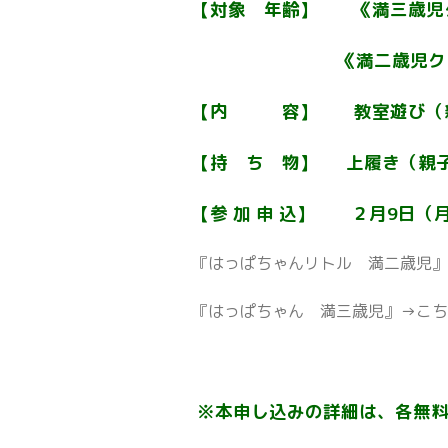
【対象 年齢】 《満三歳児
《満二歳児ク
【内 容】 教室遊び（親
【持 ち 物】 上履き（親
【参 加 申 込】
２月9日（
『はっぱちゃんリトル 満二歳児
『はっぱちゃん 満三歳児』→こ
※本申し込みの詳細は、各無