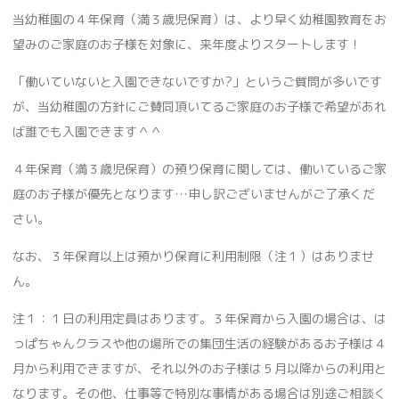
当幼稚園の４年保育（満３歳児保育）は、より早く幼稚園教育をお
望みのご家庭のお子様を対象に、来年度よりスタートします！
「働いていないと入園できないですか?」というご質問が多いです
が、当幼稚園の方針にご賛同頂いてるご家庭のお子様で希望があれ
ば誰でも入園できます＾＾
４年保育（満３歳児保育）の預り保育に関しては、働いているご家
庭のお子様が優先となります…申し訳ございませんがご了承くだ
さい。
なお、３年保育以上は預かり保育に利用制限（注１）はありませ
ん。
注１：１日の利用定員はあります。３年保育から入園の場合は、は
っぱちゃんクラスや他の場所での集団生活の経験があるお子様は４
月から利用できますが、それ以外のお子様は５月以降からの利用と
なります。その他、仕事等で特別な事情がある場合は別途ご相談く