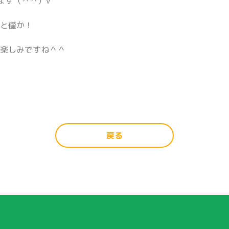
ます（＾＾）v
あと僅か！
か楽しみですね＾＾
戻る