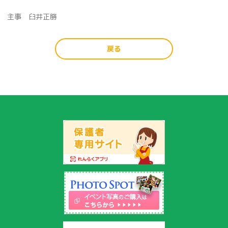
主事 臼井正勝
戻る