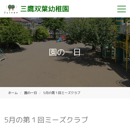
園の一日
ホーム
園の一日
5月の第１回ミーズクラブ
5月の第１回ミーズクラブ