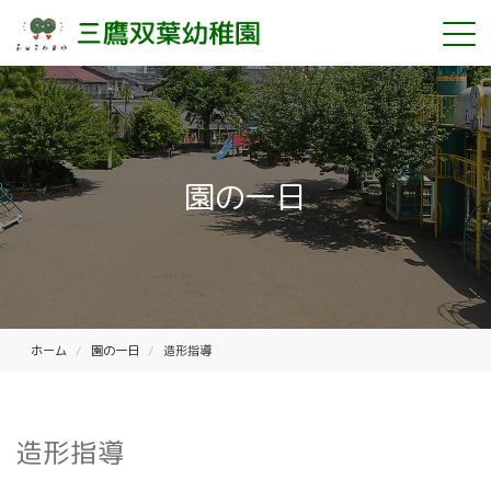
園の一日
ホーム
園の一日
造形指導
造形指導