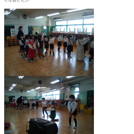
≪年長さん≫