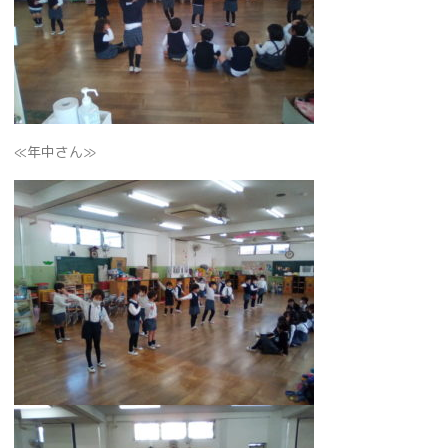
≪年中さん≫