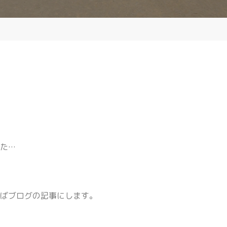
た…
。
ればブログの記事にします。