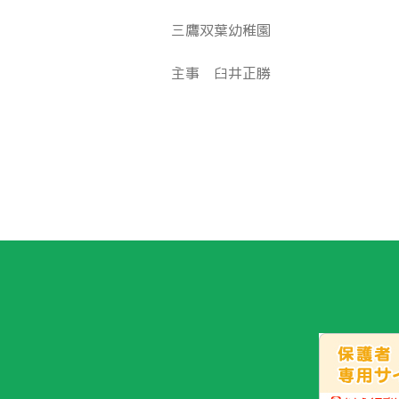
三鷹双葉幼稚園
主事 臼井正勝