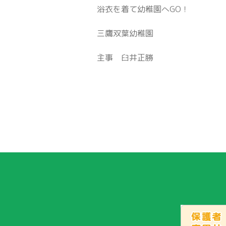
浴衣を着て幼稚園へGO！
三鷹双葉幼稚園
主事 臼井正勝