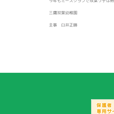
今年もミーズクラブで双葉っ子は
三鷹双葉幼稚園
主事 臼井正勝