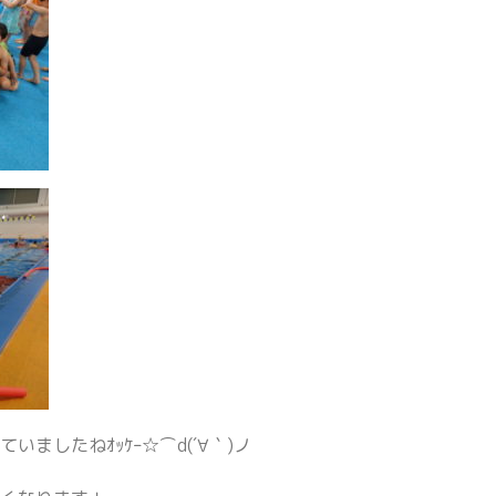
ましたねｵｯｹｰ☆⌒d(´∀｀)ノ