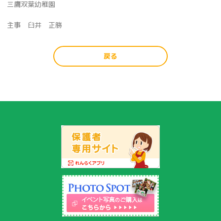
三鷹双葉幼稚園
主事 臼井 正勝
戻る