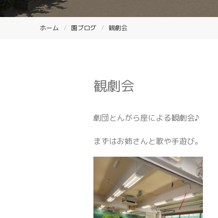
ホーム
園ブログ
観劇会
観劇会
劇団とんがら座による観劇会♪
まずはお姉さんと歌や手遊び。