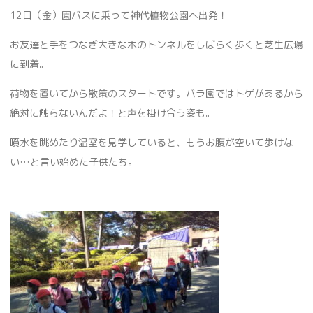
12日（金）園バスに乗って神代植物公園へ出発！
お友達と手をつなぎ大きな木のトンネルをしばらく歩くと芝生広場
に到着。
荷物を置いてから散策のスタートです。バラ園ではトゲがあるから
絶対に触らないんだよ！と声を掛け合う姿も。
噴水を眺めたり温室を見学していると、もうお腹が空いて歩けな
い…と言い始めた子供たち。