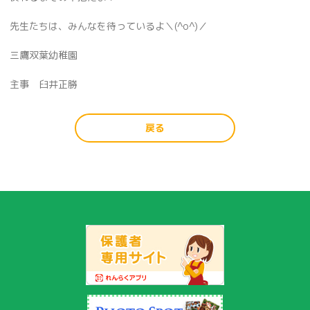
先生たちは、みんなを待っているよ＼(^o^)／
三鷹双葉幼稚園
主事 臼井正勝
戻る